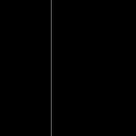
Book of Ra Deluxe