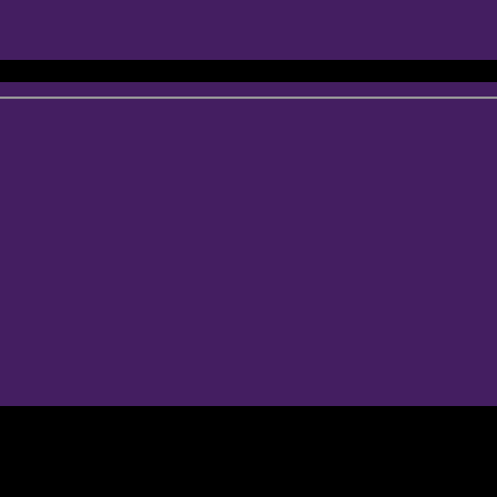
реальные деньги.