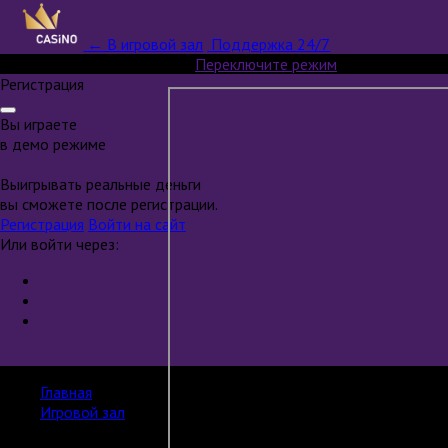
← В игровой зал
Поддержка 24/7
Вы играете в демо-режиме.
Переключите режим
и выигрывайте 
Регистрация
Вы играете
в демо режиме
Выигрывать реальные деньги
вы сможете после регистрации.
Регистрация
Войти на сайт
Или войти через:
Главная
Игровой зал
Fu Cai Shen