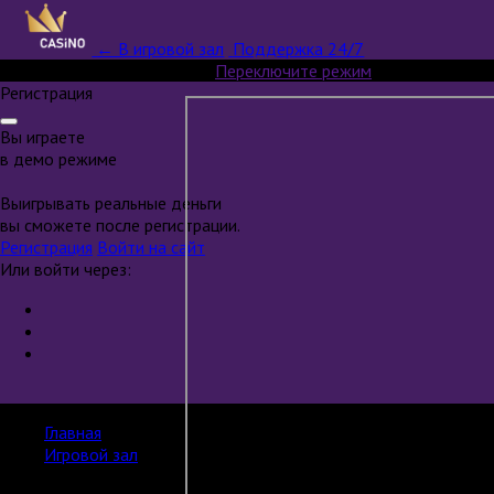
← В игровой зал
Поддержка 24/7
Вы играете в демо-режиме.
Переключите режим
и выигрывайте 
Регистрация
Вы играете
в демо режиме
Выигрывать реальные деньги
вы сможете после регистрации.
Регистрация
Войти на сайт
Или войти через:
Главная
Игровой зал
Joker 81