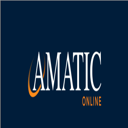
[object HTMLMetaElement]
пополнить счет