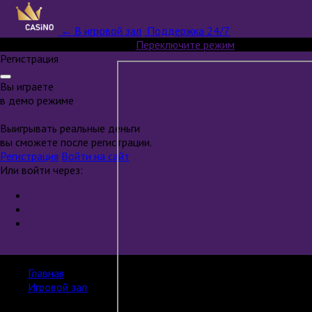
← В игровой зал
Поддержка 24/7
Вы играете в демо-режиме.
Переключите режим
и выигрывайте 
Регистрация
Вы играете
в демо режиме
Выигрывать реальные деньги
вы сможете после регистрации.
Регистрация
Войти на сайт
Или войти через:
Главная
Игровой зал
Fruit Strike Extra 6