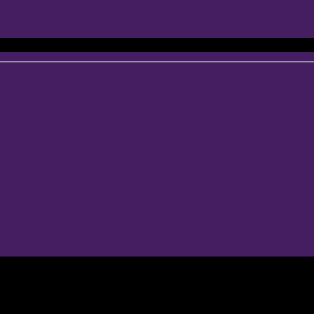
реальные деньги.