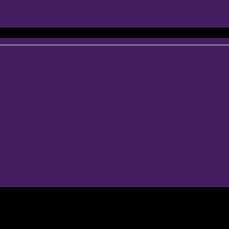
реальные деньги.