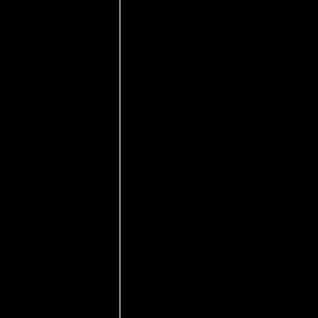
Magic Mirror deluxe II