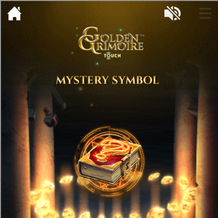
[object HTMLMetaElement]
пополнить счет