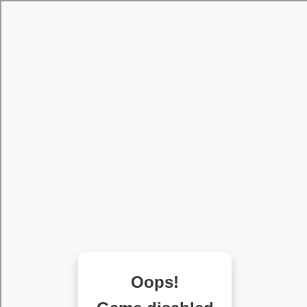
[object HTMLMetaElement]
пополнить счет