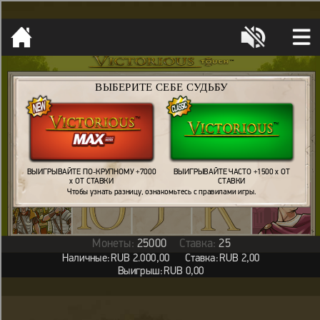
[object HTMLMetaElement]
пополнить счет