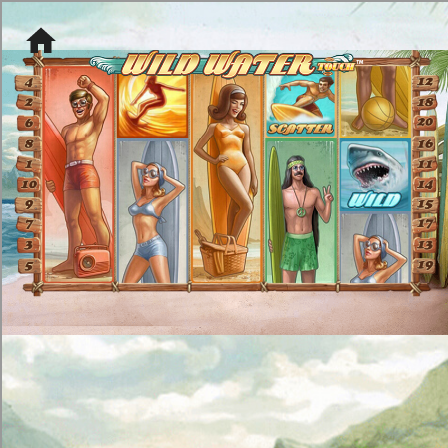
[object HTMLMetaElement]
пополнить счет