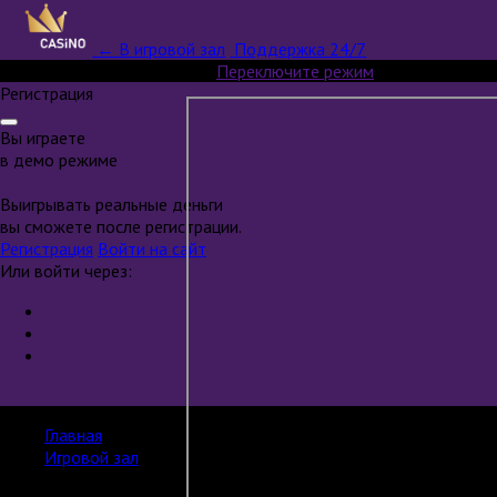
← В игровой зал
Поддержка 24/7
Вы играете в демо-режиме.
Переключите режим
и выигрывайте 
Регистрация
Вы играете
в демо режиме
Выигрывать реальные деньги
вы сможете после регистрации.
Регистрация
Войти на сайт
Или войти через:
Главная
Игровой зал
Mystic Secrets