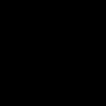
Pandora