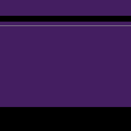
реальные деньги.