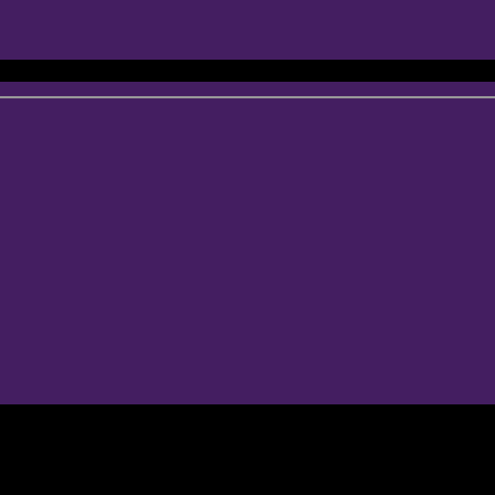
реальные деньги.