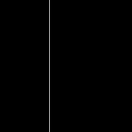
Royal Unicorn