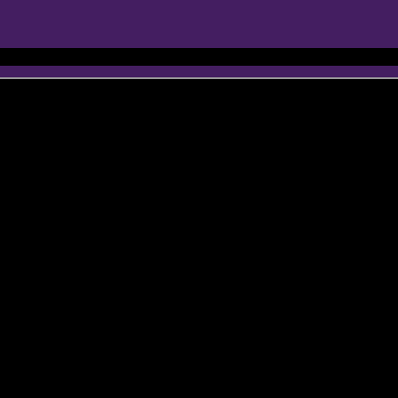
реальные деньги.