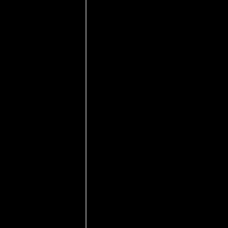
Sizzling Hot Deluxe