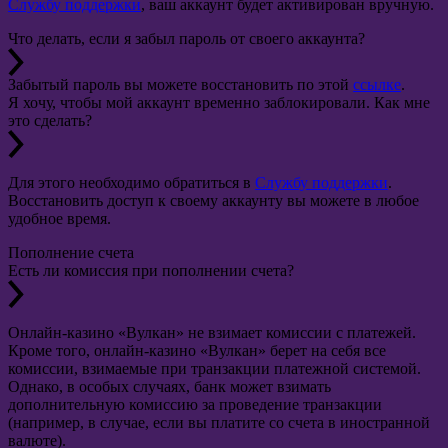
Службу поддержки
, ваш аккаунт будет активирован вручную.
Что делать, если я забыл пароль от своего аккаунта?
Забытый пароль вы можете восстановить по этой
ссылке
.
Я хочу, чтобы мой аккаунт временно заблокировали. Как мне
это сделать?
Для этого необходимо обратиться в
Службу поддержки
.
Восстановить доступ к своему аккаунту вы можете в любое
удобное время.
Пополнение счета
Есть ли комиссия при пополнении счета?
Онлайн-казино «Вулкан» не взимает комиссии с платежей.
Кроме того, онлайн-казино «Вулкан» берет на себя все
комиссии, взимаемые при транзакции платежной системой.
Однако, в особых случаях, банк может взимать
дополнительную комиссию за проведение транзакции
(например, в случае, если вы платите со счета в иностранной
валюте).