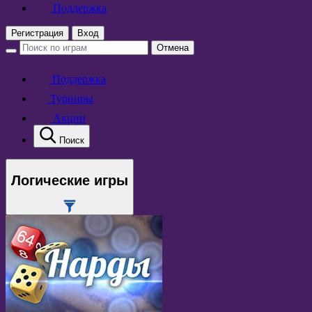
Поддержка
Регистрация
Вход
Отмена
Поддержка
Турниры
Акции
Поиск
Логические игры