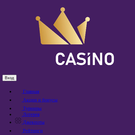
Вход
Главная
Акции и бонусы
Турниры
Лотерея
Джекпоты
Рейтинги