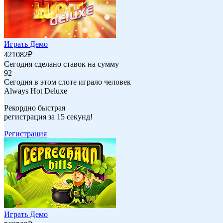
Играть
Демо
421082₽
Сегодня сделано ставок на сумму
92
Сегодня в этом слоте играло человек
Always Hot Deluxe
Рекордно быстрая
регистрация за 15 секунд!
Регистрация
Играть
Демо