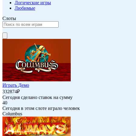
Логические игры
Любимые
Слоты
Играть
Демо
332874₽
Сегодня сделано ставок на сумму
40
Сегодня в этом слоте играло человек
Columbus