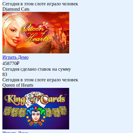
Сегодня в этом слоте играло человек
Diamond Cats
Играть
Демо
458770₽
Сегодня сделано ставок на сумму
83
Сегодня в этом слоте играло человек
Queen of Hearts