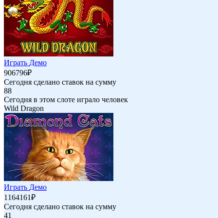
Играть
Демо
906796₽
Сегодня сделано ставок на сумму
88
Сегодня в этом слоте играло человек
Wild Dragon
Играть
Демо
1164161₽
Сегодня сделано ставок на сумму
41